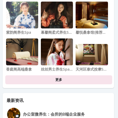
紫韵阁养生spa
幕馨阁柔式养生s…
馨悦桑拿馆(推荐…
香庭阁高端桑拿
丝丝男士养生spa…
天河区泰式按摩S…
更多
最新资讯
办公室微养生：会所的B端企业服务