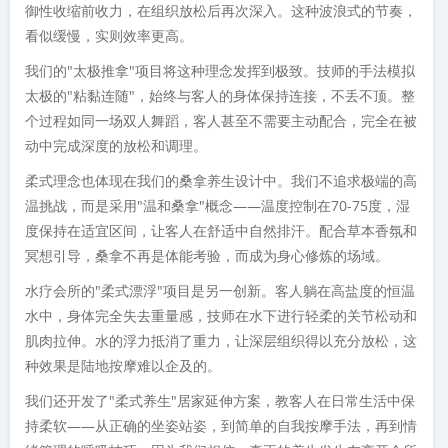
御性收缩前收力，在组织放松后再次深入。这种波浪式的节奏，
看似缓慢，实则效率更高。
我们的"太极推拿"项目将这种理念发挥到极致。技师的手法模拟
太极的"粘黏连随"，始终与客人的身体保持连接，不丢不顶。整
个过程如同一场双人舞蹈，客人甚至不需要主动配合，完全在被
动中完成深度的放松和调理。
柔式理念也体现在我们的桑拿养生设计中。我们不追求极端的高
温挑战，而是采用"温和桑拿"概念——温度控制在70-75度，湿
度保持在适宜区间，让客人在舒适中自然排汗。配合草本香氛和
冥想引导，桑拿不再是体能考验，而成为身心修炼的场域。
水疗会所的"柔式漂浮"项目是另一创新。客人躺在高盐度的恒温
水中，身体完全失去重量感，技师在水下进行轻柔的关节松动和
肌肉拉伸。水的浮力抵消了重力，让深层组织得以充分放松，这
种效果是陆地按摩难以企及的。
我们还开发了"柔式养生"居家延伸方案，教客人在日常生活中保
持柔软——从正确的坐姿站姿，到简单的自我按摩手法，再到情