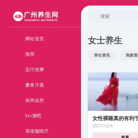
女士养生
网站首页
推荐
养生资讯
商家资
足疗按摩
桑拿汗蒸
休闲会所
ktv酒吧
女性裸睡真的有利
2021/12/6
茶馆咖啡厅
查看